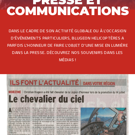
COMMUNICATIONS
DANS LE CADRE DE SON ACTIVITÉ GLOBALE OU À L'OCCASION
D'ÉVÉNEMENTS PARTICULIERS, BLUGEON HELICOPTÈRES A
PARFOIS L'HONNEUR DE FAIRE L'OBJET D'UNE MISE EN LUMIÈRE
DANS LA PRESSE. DÉCOUVREZ NOS SOUVENIRS DANS LES
MÉDIAS !
FR
EN