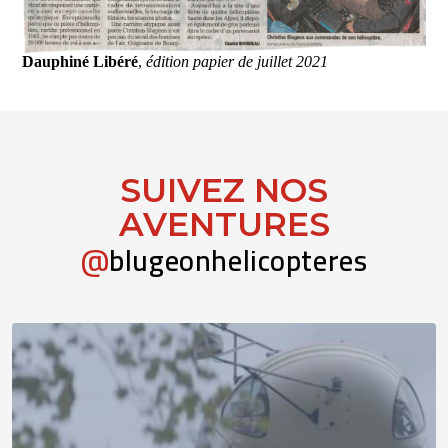
Dauphiné Libéré
,
édition papier de juillet 2021
SUIVEZ NOS
AVENTURES
@
blugeonhelicopteres
Pas de Monday blues, juste des chantiers qui nous
...