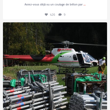
...
Aviez-vous déjà vu un coulage de béton par
426
9
Les coulisses d’une opération d’héliportage
...