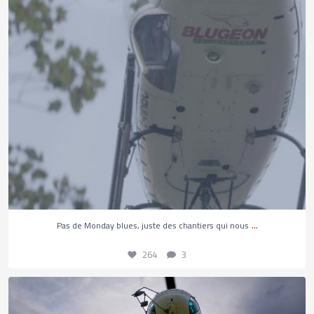
264
3
...
Pas de Monday blues, juste des chantiers qui nous
264
3
Les plus belles missions sont parfois celles que
...