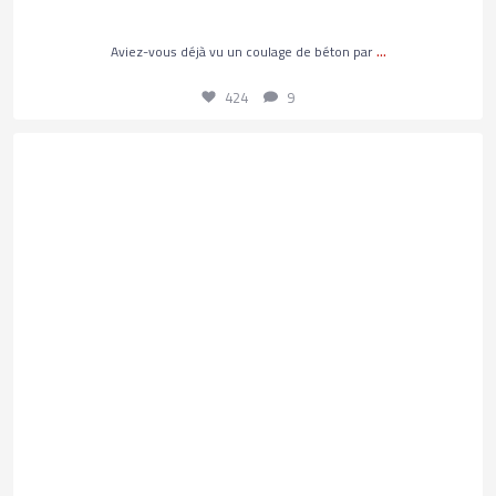
424
9
...
Aviez-vous déjà vu un coulage de béton par
424
9
Les coulisses d’une opération d’héliportage 🚁
...