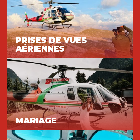
PRISES DE VUES
AÉRIENNES
Vols loisirs
MARIAGE
Vols loisirs