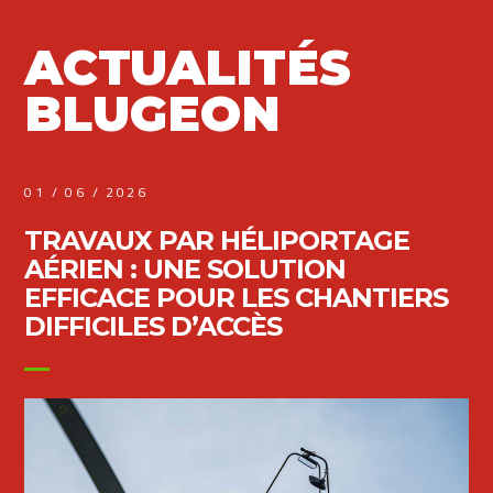
ACTUALITÉS
BLUGEON
01 / 06 / 2026
TRAVAUX PAR HÉLIPORTAGE
AÉRIEN : UNE SOLUTION
EFFICACE POUR LES CHANTIERS
DIFFICILES D’ACCÈS