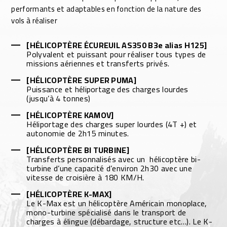
performants et adaptables en fonction de la nature des
vols à réaliser
[HÉL
ICOPTÈRE
ÉCUREUIL AS350 B3e alias H125]
Polyvalent et puissant pour réaliser tous types de
missions aériennes et transferts privés.
[
HÉLICOPTÈRE
SUPER PUMA]
Puissance et héliportage des
charges lourdes
(jusqu’à 4 tonnes)
[
HÉLICOPTÈRE
KAMOV]
Héliportage des charges super lourdes (4T +) et
autonomie de 2h15 minutes.
[
HÉLICOPTÈRE
BI TURBINE]
Transferts personnalisés avec un
hélicoptère bi-
turbine d’une capacité d’environ 2h30 avec une
vitesse de croisière à 180 KM/H.
[
HÉLICOPTÈRE
K-MAX]
Le K-Max est un hélicoptère Américain monoplace,
mono-turbine spécialisé dans le transport de
charges à élingue (débardage, structure etc…). Le K-