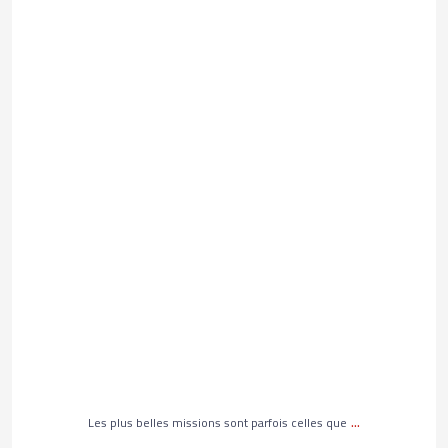
Les plus belles missions sont parfois celles que
...
322
5
...
Les plus belles missions sont parfois celles que