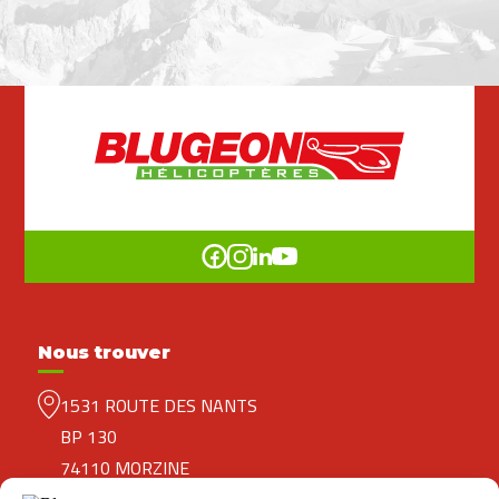
Nous trouver
1531 ROUTE DES NANTS
BP 130
74110 MORZINE