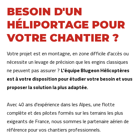
Contactez directement Blugeon Hélicoptères par téléphone
BESOIN D'UN
au
04 50 75 99 15
ou au
06 11 18 18 74
pour les urgences.
Une visite de chantier peut être organisée rapidement pour
HÉLIPORTAGE POUR
les projets complexes. Plus tôt vous nous contactez, mieux
VOTRE CHANTIER ?
nous pouvons intégrer votre planning dans notre calendrier
de missions.
Votre projet est en montagne, en zone difficile d'accès ou
nécessite un levage de précision que les engins classiques
ne peuvent pas assurer ?
L'équipe Blugeon Hélicoptères
est à votre disposition pour étudier votre besoin et vous
proposer la solution la plus adaptée.
Avec 40 ans d'expérience dans les Alpes, une flotte
complète et des pilotes formés sur les terrains les plus
exigeants de France, nous sommes le partenaire aérien de
référence pour vos chantiers professionnels.