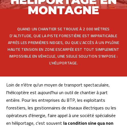
MONTAGNE
QUAND UN CHANTIER SE TROUVE À 2 000 MÈTRES
D'ALTITUDE, QUE LA PISTE FORESTIÈRE EST IMPRATICABLE
APRÈS LES PREMIÈRES NEIGES, OU QUE L'ACCÈS À UN PYLÔNE
HAUTE TENSION EN ZONE ESCARPÉE EST TOUT SIMPLEMENT
IMPOSSIBLE EN VÉHICULE, UNE SEULE SOLUTION S'IMPOSE :
L'HÉLIPORTAGE.
Loin de n'être qu'un moyen de transport spectaculaire,
l'hélicoptère est aujourd'hui un outil de chantier à part
entière. Pour les entreprises du BTP, les exploitants
forestiers, les gestionnaires de réseaux électriques ou les
opérateurs d'énergie, faire appel à une société spécialisée
FR
EN
en héliportage, c'est souvent
la condition sine qua non