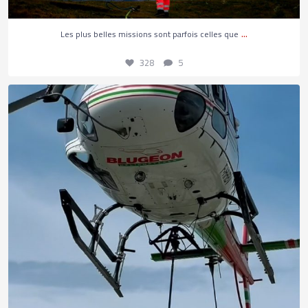
328
5
...
Les plus belles missions sont parfois celles que
328
5
Aviez-vous déjà vu un coulage de béton par
...