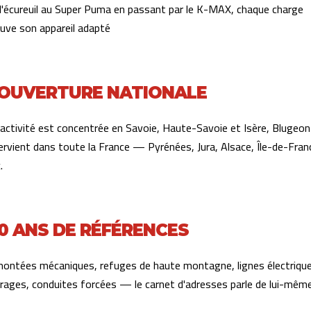
 l'écureuil au Super Puma en passant par le K-MAX, chaque charge
ouve son appareil adapté
OUVERTURE NATIONALE
l'activité est concentrée en Savoie, Haute-Savoie et Isère, Blugeon
ervient dans toute la France — Pyrénées, Jura, Alsace, Île-de-Fran
.
0 ANS DE RÉFÉRENCES
montées mécaniques, refuges de haute montagne, lignes électriqu
rrages, conduites forcées — le carnet d'adresses parle de lui-mêm