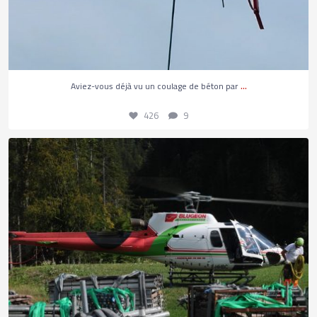
426
9
...
Aviez-vous déjà vu un coulage de béton par
426
9
Les coulisses d’une opération d’héliportage
...